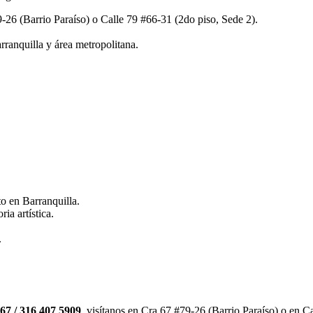
9-26 (Barrio Paraíso) o Calle 79 #66-31 (2do piso, Sede 2).
rranquilla y área metropolitana.
o en Barranquilla.
ia artística.
.
67 / 316 407 5909
, visítanos en Cra 67 #79-26 (Barrio Paraíso) o en C