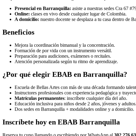
Presencial en Barranquilla:
asiste a nuestras sedes Cra 67 #7
Online:
clases en vivo desde cualquier lugar de Colombia.
A domicilio:
nuestro docente se desplaza a tu casa dentro de Ba
Beneficios
Mejora la coordinación bimanual y la concentración.
Formación de por vida con un instrumento versátil.
Preparación para audiciones, exámenes o recitales.
Atención personalizada según tu ritmo de aprendizaje.
¿Por qué elegir EBAB en Barranquilla?
Escuela de Bellas Artes con más de una década formando talent
Instructores profesionales con experiencia pedagógica y trayector
Matrículas permanentes
: inscríbete cualquier día del año.
Educación inclusiva para niños desde 2 años, jóvenes y adultos
Dos sedes en Barranquilla + modalidades online y a domicilio.
Inscríbete hoy en EBAB Barranquilla
Reserva tu cupo llamando o escribiendo por WhatsApp al
302 276 63