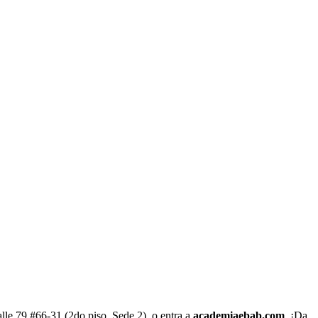
alle 79 #66-31 (2do piso, Sede 2), o entra a
academiaebab.com
. ¡Da